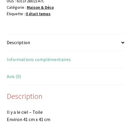
Il
UGS :
6311F2BD2147C
Catégorie :
Maison & Déco
y
Étiquette :
Il était temps
a
le
ciel
Description
Informations complémentaires
Avis (0)
Description
Il y a le ciel – Toile
Environ 41 cm x 41 cm