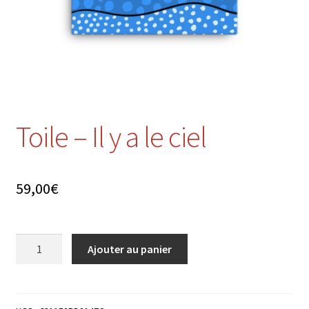
menu
enfant
Toile – Il y a le ciel
59,00
€
quantité
Ajouter au panier
de
Toile
-