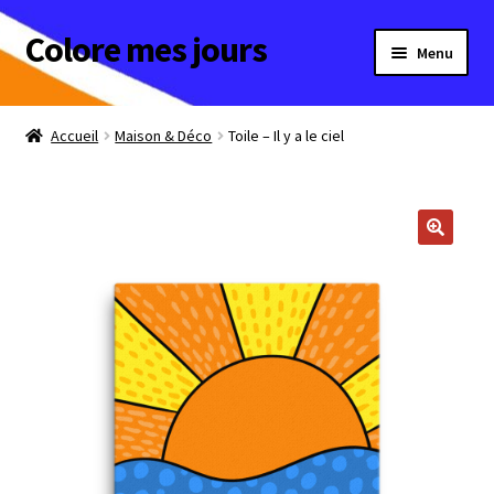
Colore mes jours
Aller
Aller
Menu
à
au
la
contenu
Maison & Déco
navigation
Accueil
Maison & Déco
Toile – Il y a le ciel
Homme
Femme
Enfant
Bébé
Ouvrir
Collections
le
menu
Ouvrir
A offrir
enfant
le