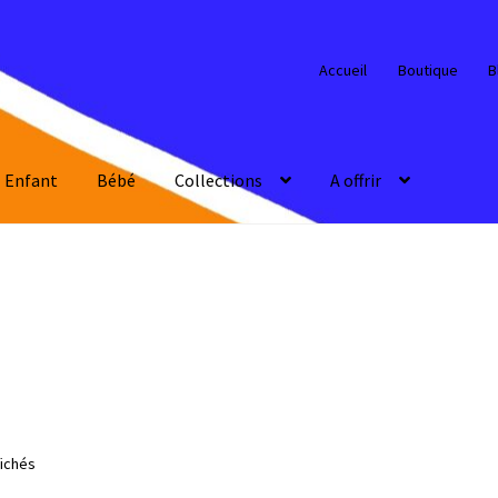
Accueil
Boutique
B
Enfant
Bébé
Collections
A offrir
fichés