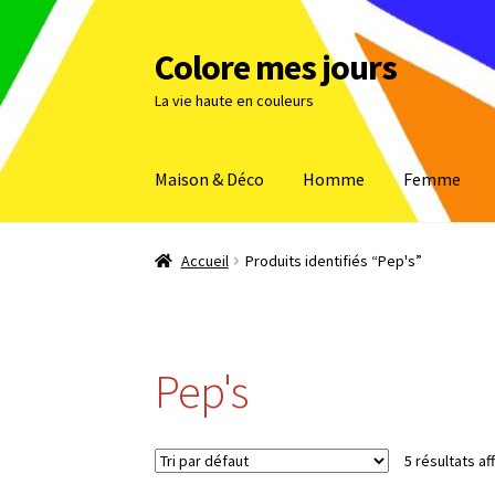
Colore mes jours
Aller
Aller
à
au
La vie haute en couleurs
la
contenu
navigation
Maison & Déco
Homme
Femme
Accueil
Produits identifiés “Pep's”
Pep's
5 résultats af