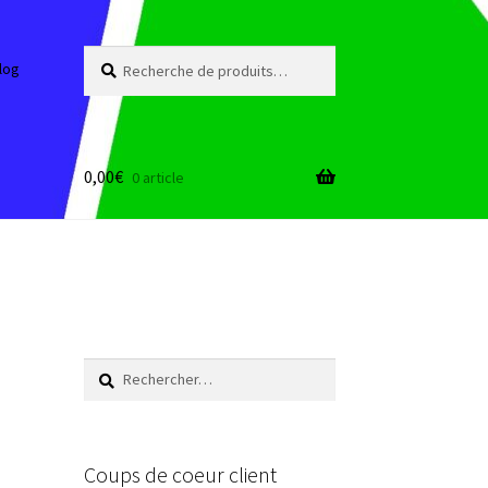
Recherche
Recherche
log
pour :
0,00
€
0 article
Rechercher :
Coups de coeur client