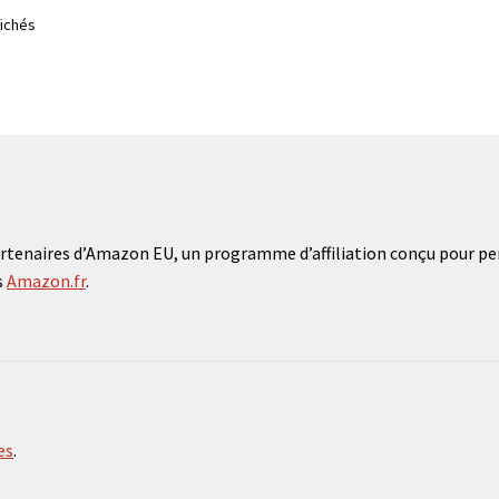
fichés
tenaires d’Amazon EU, un programme d’affiliation conçu pour per
s
Amazon.fr
.
es
.