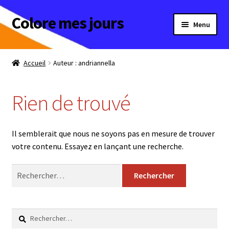
Colore mes jours
Aller
Aller
Menu
à
au
la
contenu
Maison & Déco
navigation
Accueil
Auteur : andriannella
Homme
Rien de trouvé
Femme
Enfant
Il semblerait que nous ne soyons pas en mesure de trouver
votre contenu. Essayez en lançant une recherche.
Bébé
Rechercher :
Ouvrir
Collections
le
menu
Ouvrir
A offrir
Rechercher :
enfant
le