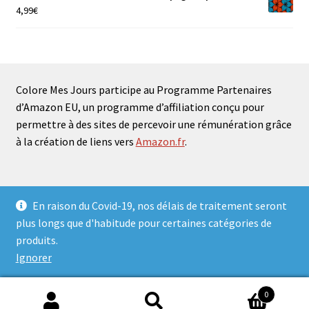
4,99
€
Colore Mes Jours participe au Programme Partenaires
d’Amazon EU, un programme d’affiliation conçu pour
permettre à des sites de percevoir une rémunération grâce
à la création de liens vers
Amazon.fr
.
En raison du Covid-19, nos délais de traitement seront
plus longs que d'habitude pour certaines catégories de
© Colore mes jours 2026
produits.
Politique de confidentialité
Mentions légales
.
Ignorer
0